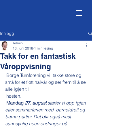
Innlegg
Admin
13. juni 2018
1 min lesing
Takk for en fantastisk
Våroppvisning
 Borge Turnforening vil takke store og 
små for et flott halvår og ser frem til å se 
alle igjen til
 høsten.
Mandag
 27. august
 starter vi opp igjen 
etter sommerferien med  barneidrett og 
barne partier. Det blir også mest 
sannsynlig noen endringer på 