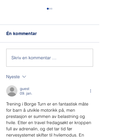
Én kommentar
Skriv en kommentar …
Nå er vi i gang med
Årsmøte Borge
turnforening
Spond! 🤸‍♀️
Nyeste
guest
09. jan.
Trening i Borge Turn er en fantastisk måte 
for barn å utvikle motorikk på, men 
prestasjon er summen av belastning og 
hvile. Etter en travel fredagsøkt er kroppen 
full av adrenalin, og det tar tid før 
nervesystemet skifter til hvilemodus. En 