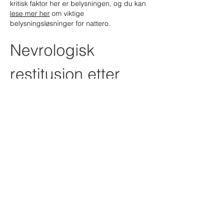
kritisk faktor her er belysningen, og du kan 
lese mer her
 om viktige 
belysningsløsninger for nattero.
Nevrologisk 
restitusjon etter 
fysisk aktivitet
Når vi utfører turnøvelser, aktiveres det 
sentrale nervesystemet i ekstrem grad. 
Signaler sendes med lynets hastighet 
mellom hjerne…
Vis mer
Lik
Svar